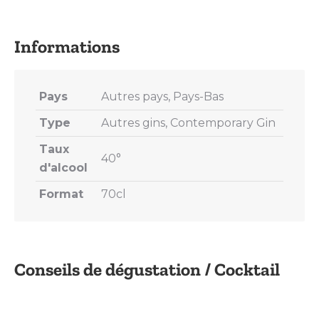
on
on
on
on
on
X
Pinterest
LinkedIn
WhatsApp
Facebook
Pays
Autres pays, Pays-Bas
Type
Autres gins, Contemporary Gin
Taux
40°
d'alcool
Format
70cl
Conseils de dégustation / Cocktail