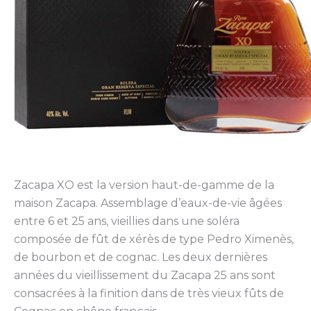
Zacapa XO est la version haut-de-gamme de la
maison Zacapa. Assemblage d’eaux-de-vie âgées
entre 6 et 25 ans, vieillies dans une soléra
composée de fût de xérès de type Pedro Ximenès,
de bourbon et de cognac. Les deux dernières
années du vieillissement du Zacapa 25 ans sont
consacrées à la finition dans de très vieux fûts de