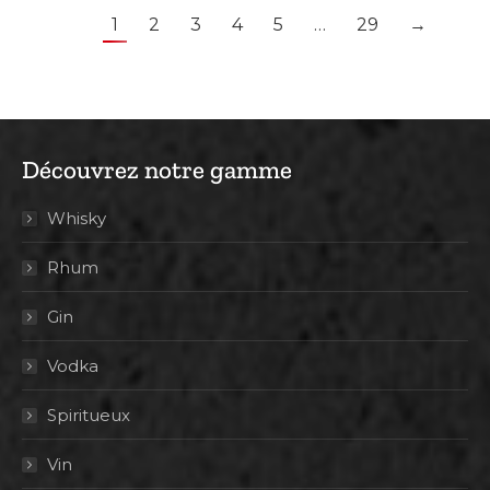
1
2
3
4
5
…
29
→
Découvrez notre gamme
Whisky
Rhum
Gin
Vodka
Spiritueux
Vin