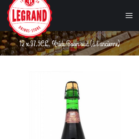
12 x 37,5CL. Kriek Boon oud (à l’ancienne)
Vous êtes ici :