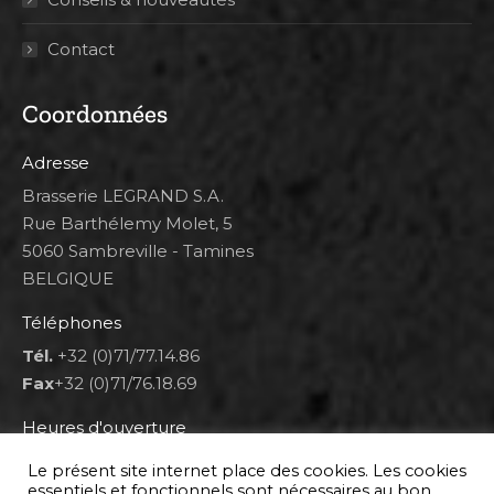
Contact
Coordonnées
Adresse
Brasserie LEGRAND S.A.
Rue Barthélemy Molet, 5
5060 Sambreville - Tamines
BELGIQUE
Téléphones
Tél.
+32 (0)71/77.14.86
Fax
+32 (0)71/76.18.69
Heures d'ouverture
Lun 8h00-12h00 et 12h30-14h30
Le présent site internet place des cookies. Les cookies
Mar au ven 8h00-12h00 et 12h30-17h00
essentiels et fonctionnels sont nécessaires au bon