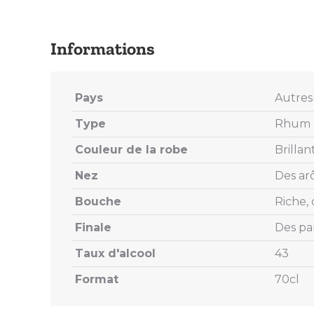
Pays
Autres 
Type
Rhum M
Couleur de la robe
Brillan
Nez
Des arô
Bouche
Riche, 
Finale
Des par
Taux d'alcool
43
Format
70cl