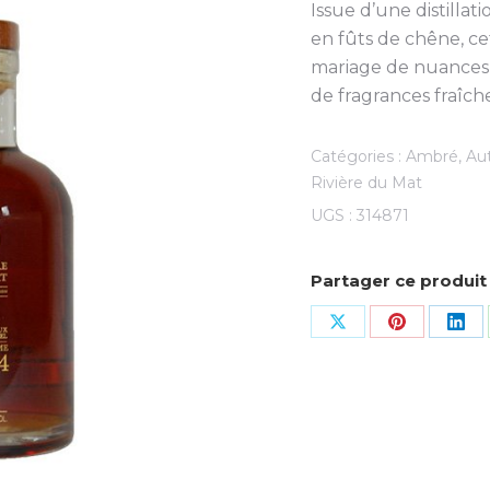
Issue d’une distillati
en fûts de chêne, c
mariage de nuances f
de fragrances fraîch
Catégories :
Ambré
,
Au
Rivière du Mat
UGS :
314871
Partager ce produit
Share
Share
Sha
on
on
on
X
Pinterest
Lin