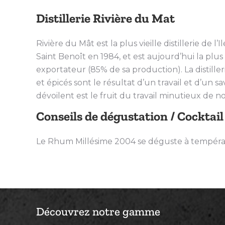
Distillerie Rivière du Mat
Rivière du Mât est la plus vieille distillerie de 
Saint Benoît en 1984, et est aujourd’hui la plus 
exportateur (85% de sa production). La distill
et épicés sont le résultat d’un travail et d’un 
dévoilent est le fruit du travail minutieux de 
Conseils de dégustation / Cocktail
Le Rhum Millésime 2004 se déguste à tempéra
Découvrez notre gamme