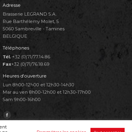
Adresse
Brasserie LEGRAND S.A.
Rue Barthélemy Molet, 5
5060 Sambreville - Tamines
BELGIQUE
Téléphones
Tél.
+32 (0)71/77.14.86
Fax
+32 (0)71/76.18.69
Heures d'ouverture
Lun 8h00-12h00 et 12h30-14h30
Mar au ven 8h00-12h00 et 12h30-17h00
Sam 9h00-16h00
Trouvez nous sur :
Facebook
page
ment