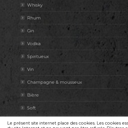
Whisky
Rhum
Gin
Vodka
Spiritueux
Vin
Champagne & mousseux
Bière
Soft
Le présent site internet place des cookies. Les cookies e
© By Poush