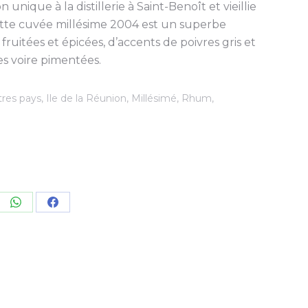
on unique à la distillerie à Saint-Benoît et vieillie
ette cuvée millésime 2004 est un superbe
ruitées et épicées, d’accents de poivres gris et
es voire pimentées.
tres pays
,
Ile de la Réunion
,
Millésimé
,
Rhum
,
re
Share
Share
on
on
kedIn
WhatsApp
Facebook