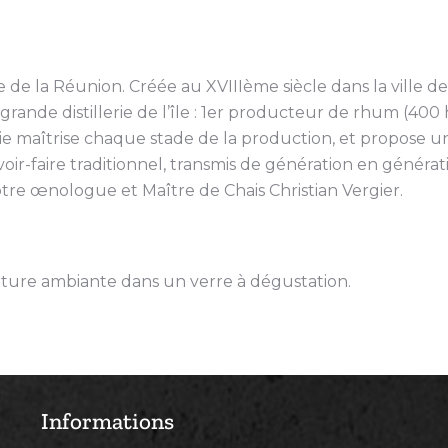
l’Ile de la Réunion. Créée au XVIIIème siècle dans la ville 
grande distillerie de l’île : 1er producteur de rhum (400 h
erie maîtrise chaque stade de la production, et propose 
savoir-faire traditionnel, transmis de génération en généra
notre œnologue et Maître de Chais Christian Vergier.
ture ambiante dans un verre à dégustation.
Informations