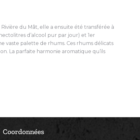
de Rivière du Mât, elle a ensuite été transférée à
ectolitres d’alcool pur par jour) et 1er
une vaste palette de rhums. Ces rhums délicats
tion. La parfaite harmonie aromatique qu’ils
Coordonnées