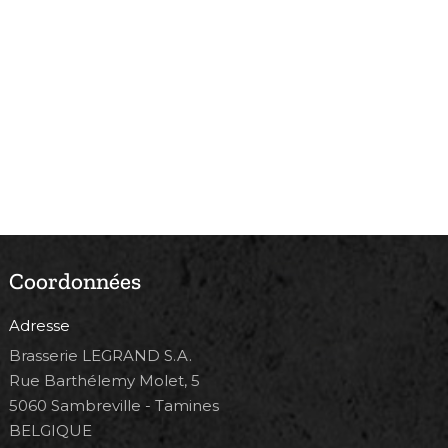
Coordonnées
Adresse
Brasserie LEGRAND S.A.
Rue Barthélemy Molet, 5
5060 Sambreville - Tamines
BELGIQUE