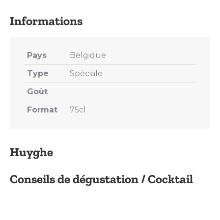
X
Pinterest
LinkedIn
WhatsApp
Facebook
Pays
Belgique
Type
Spéciale
Goût
Format
75cl
Huyghe
Conseils de dégustation / Cocktail