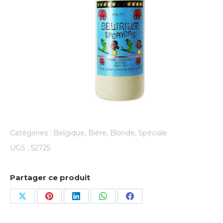
Catégories :
Belgique
,
Bière
,
Blonde
,
Spéciale
UGS :
52725
Partager ce produit
Share
Share
Share
Share
Share
on
on
on
on
on