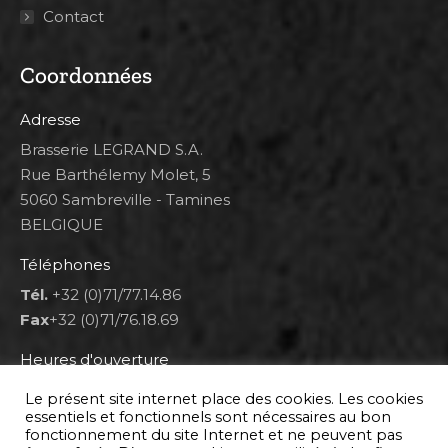
Contact
Coordonnées
Adresse
Brasserie LEGRAND S.A.
Rue Barthélemy Molet, 5
5060 Sambreville - Tamines
BELGIQUE
Téléphones
Tél.
+32 (0)71/77.14.86
Fax
+32 (0)71/76.18.69
Heures d'ouverture
Lun 8h00-12h00 et 12h30-14h30
Le présent site internet place des cookies. Les cookies
Mar au ven 8h00-12h00 et 12h30-17h00
essentiels et fonctionnels sont nécessaires au bon
fonctionnement du site Internet et ne peuvent pas
Sam 9h00-16h00