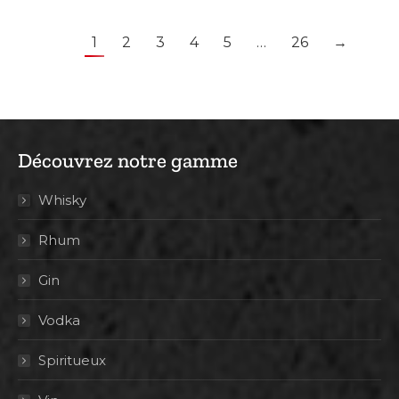
1
2
3
4
5
…
26
→
Découvrez notre gamme
Whisky
Rhum
Gin
Vodka
Spiritueux