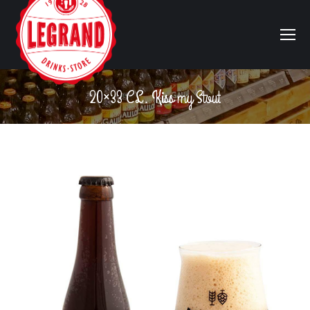
20×33 CL. Kiss my Stout
Vous êtes ici :