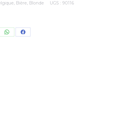
lgique
,
Bière
,
Blonde
UGS :
90116
re
Share
Share
on
on
kedIn
WhatsApp
Facebook