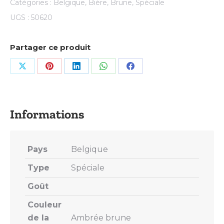
Catégories :
Belgique
,
Bière
,
Brune
,
Spéciale
UGS :
50620
Partager ce produit
Share
Share
Share
Share
Share
on
on
on
on
on
X
Pinterest
LinkedIn
WhatsApp
Facebook
Pays
Belgique
Type
Spéciale
Goût
Couleur
de la
Ambrée brune