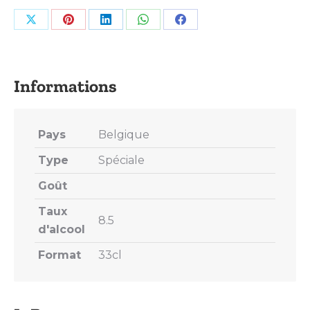
Share
Share
Share
Share
Share
on
on
on
on
on
X
Pinterest
LinkedIn
WhatsApp
Facebook
Pays
Belgique
Type
Spéciale
Goût
Taux
8.5
d'alcool
Format
33cl