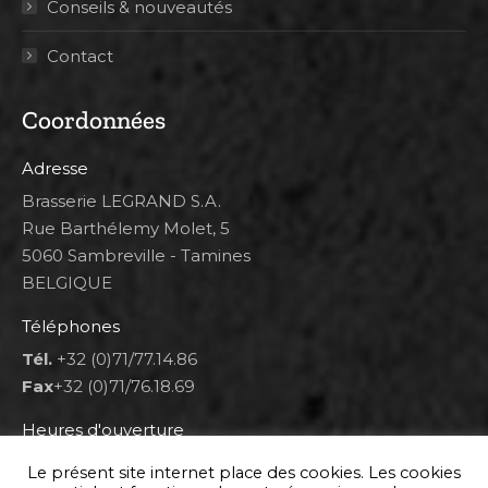
Conseils & nouveautés
Contact
Coordonnées
Adresse
Brasserie LEGRAND S.A.
Rue Barthélemy Molet, 5
5060 Sambreville - Tamines
BELGIQUE
Téléphones
Tél.
+32 (0)71/77.14.86
Fax
+32 (0)71/76.18.69
Heures d'ouverture
Lun 8h00-12h00 et 12h30-14h30
Le présent site internet place des cookies. Les cookies