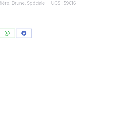
Bière
,
Brune
,
Spéciale
UGS :
59616
re
Share
Share
on
on
kedIn
WhatsApp
Facebook