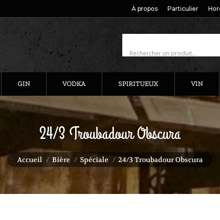
À propos
Particulier
Hor
GIN
VODKA
SPIRITUEUX
VIN
24/3 Troubadour Obscura
Vous êtes ici :
Accueil
Bière
Spéciale
24/3 Troubadour Obscura