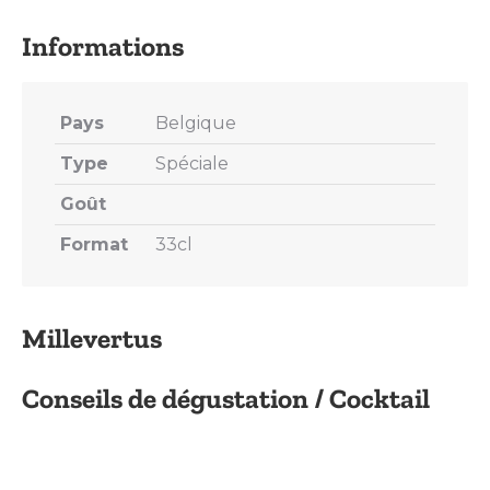
X
Pinterest
LinkedIn
WhatsApp
Facebook
Pays
Belgique
Type
Spéciale
Goût
Format
33cl
Millevertus
Conseils de dégustation / Cocktail