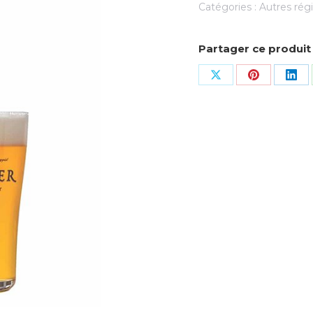
Catégories :
Autres rég
Partager ce produit
Share
Share
Sha
on
on
on
X
Pinterest
Lin