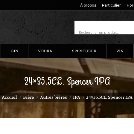
À propos
Particulier
Hor
GIN
VODKA
SPIRITUEUX
VIN
24×35,5CL. Spencer IPA
us êtes ici :
Accueil
Bière
Autres bières
IPA
24×35,5CL. Spencer IPA