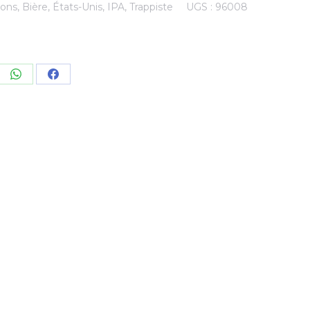
ions
,
Bière
,
États-Unis
,
IPA
,
Trappiste
UGS :
96008
re
Share
Share
on
on
kedIn
WhatsApp
Facebook