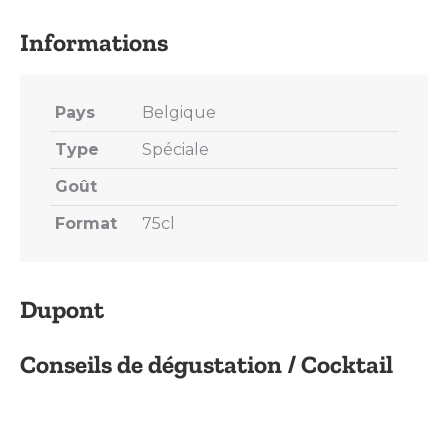
X
Pinterest
LinkedIn
WhatsApp
Facebook
Pays
Belgique
Type
Spéciale
Goût
Format
75cl
Dupont
Conseils de dégustation / Cocktail