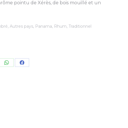
rôme pointu de Xérès, de bois mouillé et un
bré
,
Autres pays
,
Panama
,
Rhum
,
Traditionnel
re
Share
Share
on
on
kedIn
WhatsApp
Facebook