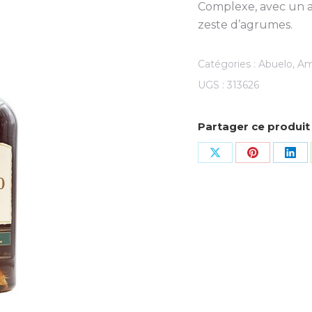
Complexe, avec un a
zeste d’agrumes.
Catégories :
Abuelo
,
Am
UGS :
313626
Partager ce produit
Share
Share
Sha
on
on
on
X
Pinterest
Lin