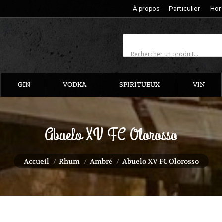
À propos
Particulier
Hor
GIN
VODKA
SPIRITUEUX
VIN
Abuelo XV FC Olorosso
Vous êtes ici :
Accueil
Rhum
Ambré
Abuelo XV FC Olorosso