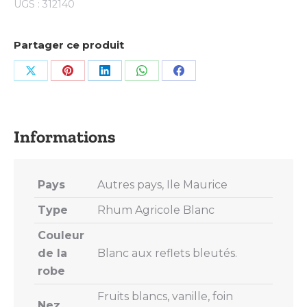
UGS :
312140
Partager ce produit
Share
Share
Share
Share
Share
on
on
on
on
on
X
Pinterest
LinkedIn
WhatsApp
Facebook
Pays
Autres pays, Ile Maurice
Type
Rhum Agricole Blanc
Couleur
de la
Blanc aux reflets bleutés.
robe
Fruits blancs, vanille, foin
Nez