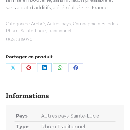
la mise en bouteille, sans filtration préalable et
sans ajout d’additifs, a été réalisée en France.
Catégories :
Ambré
,
Autres pays
,
Compagnie des Indes
,
Rhum
,
Sainte-Lucie
,
Traditionnel
UGS :
315070
Partager ce produit
Share
Share
Share
Share
Share
on
on
on
on
on
X
Pinterest
LinkedIn
WhatsApp
Facebook
Pays
Autres pays, Sainte-Lucie
Type
Rhum Traditionnel