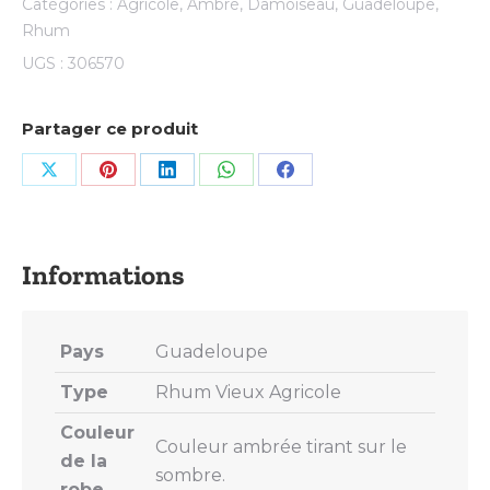
Catégories :
Agricole
,
Ambré
,
Damoiseau
,
Guadeloupe
,
Rhum
UGS :
306570
Partager ce produit
Share
Share
Share
Share
Share
on
on
on
on
on
X
Pinterest
LinkedIn
WhatsApp
Facebook
Pays
Guadeloupe
Type
Rhum Vieux Agricole
Couleur
Couleur ambrée tirant sur le
de la
sombre.
robe