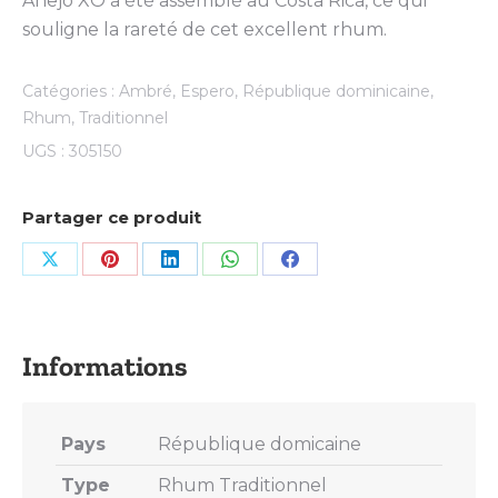
Anejo XO a été assemblé au Costa Rica, ce qui
souligne la rareté de cet excellent rhum.
Catégories :
Ambré
,
Espero
,
République dominicaine
,
Rhum
,
Traditionnel
UGS :
305150
Partager ce produit
Share
Share
Share
Share
Share
on
on
on
on
on
X
Pinterest
LinkedIn
WhatsApp
Facebook
Pays
République domicaine
Type
Rhum Traditionnel