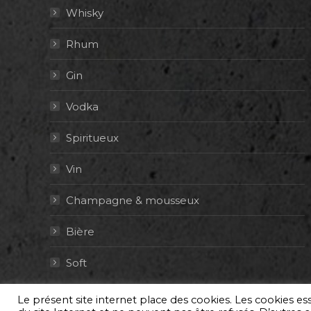
Whisky
Rhum
Gin
Vodka
Spiritueux
Vin
Champagne & mousseux
Bière
Soft
Le présent site internet place des cookies. Les cookies e