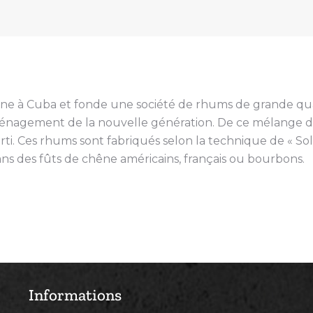
gne à Cuba et fonde une société de rhums de grande quali
énagement de la nouvelle génération. De ce mélange d
 Ces rhums sont fabriqués selon la technique de « Solera
s des fûts de chêne américains, français ou bourbons.
Informations