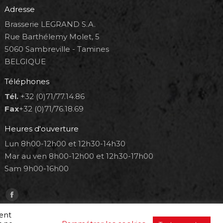
Adresse
Brasserie LEGRAND S.A.
Rue Barthélemy Molet, 5
5060 Sambreville - Tamines
BELGIQUE
Téléphones
Tél.
+32 (0)71/77.14.86
Fax
+32 (0)71/76.18.69
Heures d'ouverture
Lun 8h00-12h00 et 12h30-14h30
Mar au ven 8h00-12h00 et 12h30-17h00
Sam 9h00-16h00
Trouvez nous sur :
Facebook
page
ment