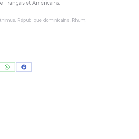
ne Français et Américains.
thimus
,
République dominicaine
,
Rhum
,
re
Share
Share
on
on
kedIn
WhatsApp
Facebook