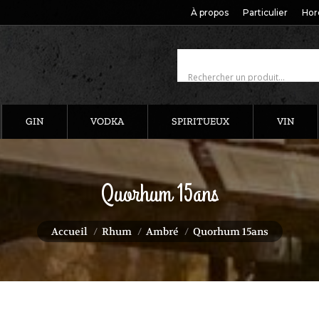
À propos
Particulier
Hor
GIN
VODKA
SPIRITUEUX
VIN
Quorhum 15ans
Vous êtes ici :
Accueil
Rhum
Ambré
Quorhum 15ans