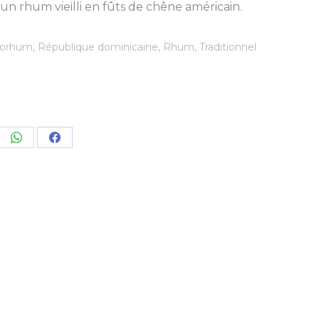
n rhum vieilli en fûts de chêne américain.
orhum
,
République dominicaine
,
Rhum
,
Traditionnel
re
Share
Share
on
on
kedIn
WhatsApp
Facebook