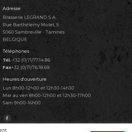
Adresse
Brasserie LEGRAND S.A.
Rue Barthélemy Molet, 5
5060 Sambreville - Tamines
BELGIQUE
Téléphones
Tél.
+32 (0)71/77.14.86
Fax
+32 (0)71/76.18.69
Heures d'ouverture
Lun 8h00-12h00 et 12h30-14h30
Mar au ven 8h00-12h00 et 12h30-17h00
Sam 9h00-16h00
Trouvez nous sur :
Facebook
page
ment