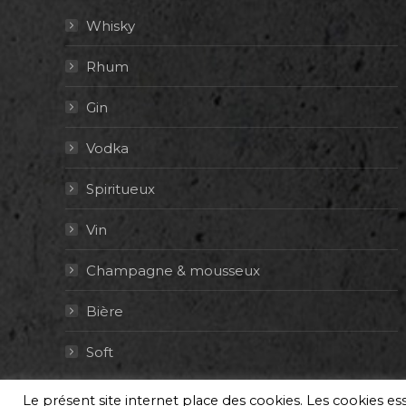
Whisky
Rhum
Gin
Vodka
Spiritueux
Vin
Champagne & mousseux
Bière
Soft
Le présent site internet place des cookies. Les cookies e