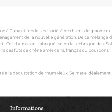
gne à Cuba et fonde une société de rhums de grande quali
énagement de la nouvelle génération. De ce mélange d
 Ces rhums sont fabriqués selon la technique de « Solera
s des fûts de chêne américains, français ou bourbons.
é à la dégustation de rhum vieux. Se marie idéalement av
Informations