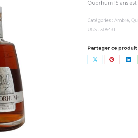
Quorhum 15 ans est u
Catégories :
Ambré
,
Qu
UGS :
305431
Partager ce produit
Share
Share
Sha
on
on
on
X
Pinterest
Lin