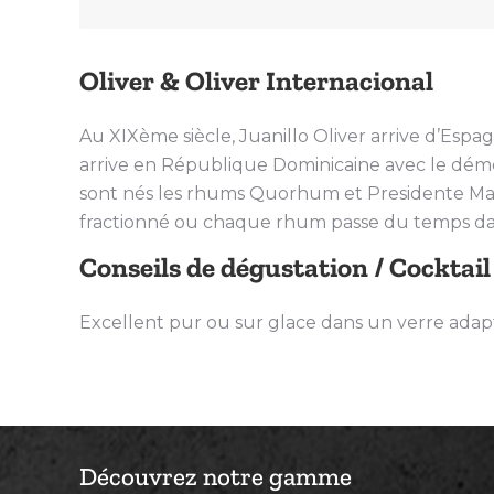
Oliver & Oliver Internacional
Au XIXème siècle, Juanillo Oliver arrive d’Espa
arrive en République Dominicaine avec le dém
sont nés les rhums Quorhum et Presidente Marti.
fractionné ou chaque rhum passe du temps dan
Conseils de dégustation / Cocktail
Excellent pur ou sur glace dans un verre adapt
Découvrez notre gamme