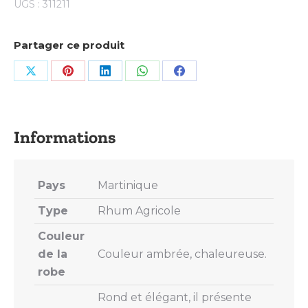
UGS :
311211
Partager ce produit
Share
Share
Share
Share
Share
on
on
on
on
on
X
Pinterest
LinkedIn
WhatsApp
Facebook
Pays
Martinique
Type
Rhum Agricole
Couleur
de la
Couleur ambrée, chaleureuse.
robe
Rond et élégant, il présente