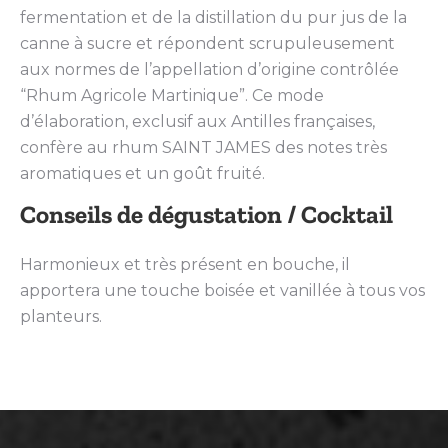
fermentation et de la distillation du pur jus de la
canne à sucre et répondent scrupuleusement
aux normes de l’appellation d’origine contrôlée
“Rhum Agricole Martinique”. Ce mode
d’élaboration, exclusif aux Antilles françaises,
confère au rhum SAINT JAMES des notes très
aromatiques et un goût fruité.
Conseils de dégustation / Cocktail
Harmonieux et très présent en bouche, il
apportera une touche boisée et vanillée à tous vos
planteurs.