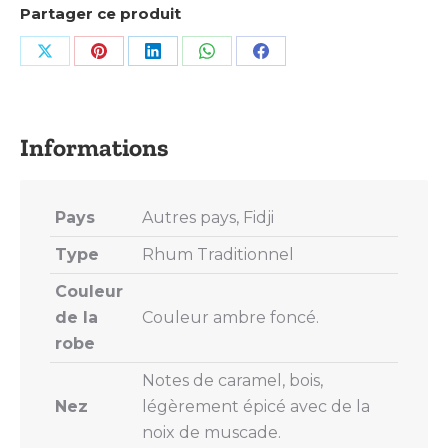
Partager ce produit
Share
Share
Share
Share
Share
on
on
on
on
on
X
Pinterest
LinkedIn
WhatsApp
Facebook
Pays
Autres pays, Fidji
Type
Rhum Traditionnel
Couleur
de la
Couleur ambre foncé.
robe
Notes de caramel, bois,
Nez
légèrement épicé avec de la
noix de muscade.