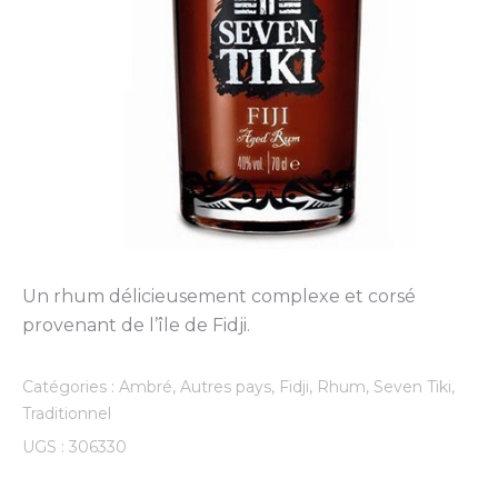
Un rhum délicieusement complexe et corsé
provenant de l’île de Fidji.
Catégories :
Ambré
,
Autres pays
,
Fidji
,
Rhum
,
Seven Tiki
,
Traditionnel
UGS :
306330