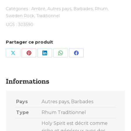
Catégories :
Ambré
,
Autres pays
,
Barbades
,
Rhum
,
Sweden Rock
,
Traditionnel
UGS :
303590
Partager ce produit
Share
Share
Share
Share
Share
on
on
on
on
on
X
Pinterest
LinkedIn
WhatsApp
Facebook
Pays
Autres pays, Barbades
Type
Rhum Traditionnel
Holy Spirit est décrit comme
riche et généreux avec des