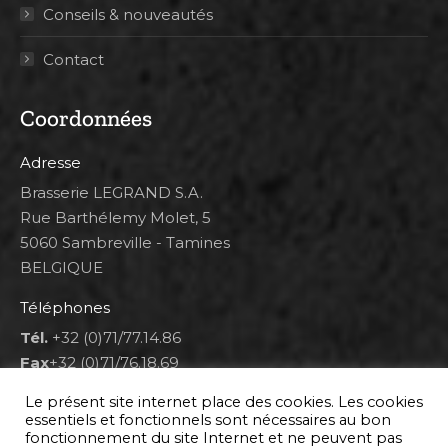
Conseils & nouveautés
Contact
Coordonnées
Adresse
Brasserie LEGRAND S.A.
Rue Barthélemy Molet, 5
5060 Sambreville - Tamines
BELGIQUE
Téléphones
Tél.
+32 (0)71/77.14.86
Fax
+32 (0)71/76.18.69
Heures d'ouverture
Le présent site internet place des cookies. Les cookies
essentiels et fonctionnels sont nécessaires au bon
Lun 8h00-12h00 et 12h30-14h30
fonctionnement du site Internet et ne peuvent pas