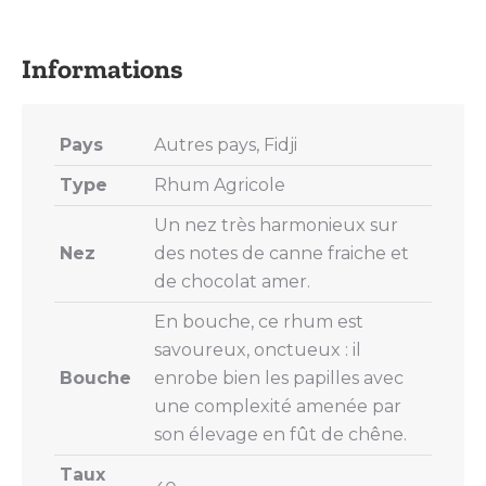
on
on
on
on
on
X
Pinterest
LinkedIn
WhatsApp
Facebook
Pays
Autres pays, Fidji
Type
Rhum Agricole
Un nez très harmonieux sur
Nez
des notes de canne fraiche et
de chocolat amer.
En bouche, ce rhum est
savoureux, onctueux : il
Bouche
enrobe bien les papilles avec
une complexité amenée par
son élevage en fût de chêne.
Taux