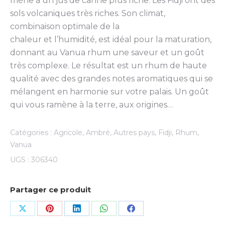
mène à un jus de canne plus riche. Les Fidji ont des
sols volcaniques très riches. Son climat,
combinaison optimale de la
chaleur et l’humidité, est idéal pour la maturation,
donnant au Vanua rhum une saveur et un goût
très complexe. Le résultat est un rhum de haute
qualité avec des grandes notes aromatiques qui se
mélangent en harmonie sur votre palais. Un goût
qui vous ramène à la terre, aux origines…
Catégories :
Agricole
,
Ambré
,
Autres pays
,
Fidji
,
Rhum
,
Vanua
UGS :
306340
Partager ce produit
Share
Share
Share
Share
Share