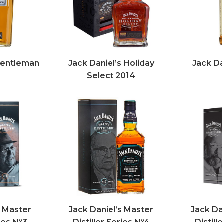
Gentleman
Jack Daniel’s Holiday
Jack D
Select 2014
s Master
Jack Daniel’s Master
Jack Da
ries N°3
Distiller Series N°4
Distill