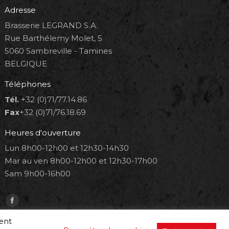
Adresse
Brasserie LEGRAND S.A.
Rue Barthélemy Molet, 5
5060 Sambreville - Tamines
BELGIQUE
Téléphones
Tél.
+32 (0)71/77.14.86
Fax
+32 (0)71/76.18.69
Heures d'ouverture
Lun 8h00-12h00 et 12h30-14h30
Mar au ven 8h00-12h00 et 12h30-17h00
Sam 9h00-16h00
Trouvez nous sur :
Facebook
page
ment