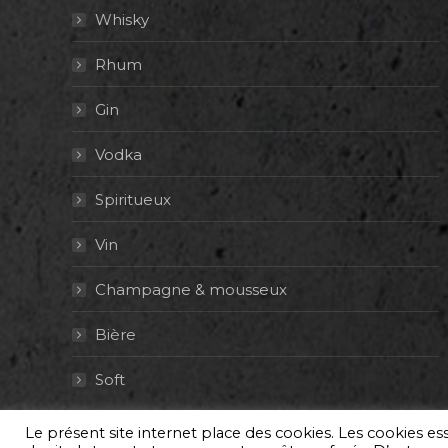
Whisky
Rhum
Gin
Vodka
Spiritueux
Vin
Champagne & mousseux
Bière
Soft
Le présent site internet place des cookies. Les cookies e