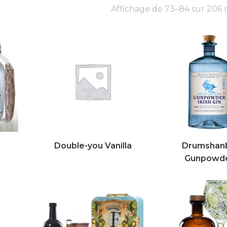
Affichage de 73–84 sur 206 r
u
Double-you Vanilla
Drumshan
Gunpowd