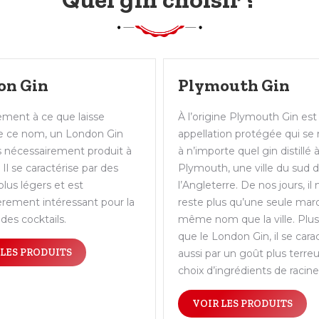
on Gin
Plymouth Gin
ement à ce que laisse
À l’origine Plymouth Gin est
e ce nom, un London Gin
appellation protégée qui se 
s nécessairement produit à
à n’importe quel gin distillé 
Il se caractérise par des
Plymouth, une ville du sud 
lus légers et est
l’Angleterre. De nos jours, il 
ièrement intéressant pour la
reste plus qu’une seule mar
des cocktails.
même nom que la ville. Plu
que le London Gin, il se cara
 LES PRODUITS
aussi par un goût plus terre
choix d’ingrédients de racine
VOIR LES PRODUITS