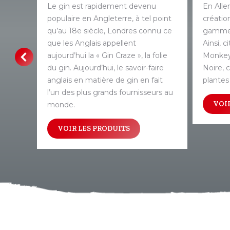
 pays
Le gin est rapidement devenu
En Alle
de ses
populaire en Angleterre, à tel point
créatio
onde.
qu’au 18e siècle, Londres connu ce
gamme, 
ux
que les Anglais appellent
Ainsi, 
le Gin
aujourd’hui la « Gin Craze », la folie
Monkey 
 la
du gin. Aujourd’hui, le savoir-faire
Noire, 
anglais en matière de gin en fait
plantes
l’un des plus grands fournisseurs au
VOIR
monde.
VOIR LES PRODUITS