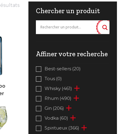
ésultats
Chercher un produit
Affiner votre recherche
Best-sellers
(20)
Tous
(0)
bo
Whisky
(461)
er
Rhum
(490)
Gin
(206)
Vodka
(60)
Spiritueux
(366)