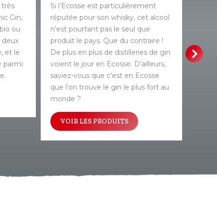
 très
Si l’Ecosse est particulièrement
Le gin
ic Gin,
réputée pour son whisky, cet alcool
sa gra
 bio ou
n’est pourtant pas le seul que
marqu
n deux
produit le pays. Que du contraire !
impre
, et le
De plus en plus de distilleries de gin
grand
sé parmi
voient le jour en Ecosse. D’ailleurs,
propos
e.
saviez-vous que c’est en Ecosse
Avec s
que l’on trouve le gin le plus fort au
s’imp
monde ?
grand
VOIR LES PRODUITS
VO