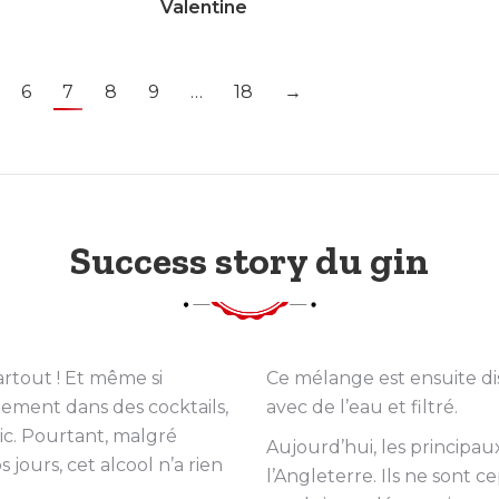
Valentine
6
7
8
9
…
18
→
Success story du gin
rtout ! Et même si
Ce mélange est ensuite dis
alement dans des cocktails,
avec de l’eau et filtré.
ic. Pourtant, malgré
Aujourd’hui, les principa
jours, cet alcool n’a rien
l’Angleterre. Ils ne sont 