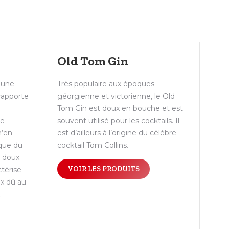
Old Tom Gin
 une
Très populaire aux époques
rapporte
géorgienne et victorienne, le Old
à
Tom Gin est doux en bouche et est
de
souvent utilisé pour les cocktails. Il
n’en
est d’ailleurs à l’origine du célèbre
que du
cocktail Tom Collins.
s doux
VOIR LES PRODUITS
ctérise
ux dû au
.