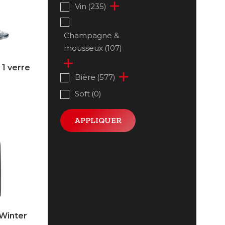
Vin
(235)
Champagne &
mousseux
(107)
+ 1 verre
Bière
(577)
Soft
(0)
APPLIQUER
 Winter