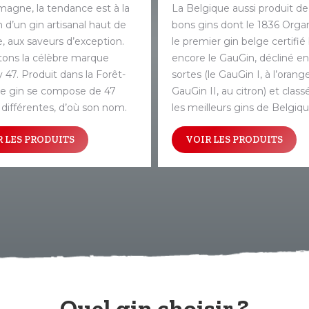
magne, la tendance est à la
La Belgique aussi produit de
n d’un gin artisanal haut de
bons gins dont le 1836 Organ
aux saveurs d’exception.
le premier gin belge certifié
citons la célèbre marque
encore le GauGin, décliné e
47. Produit dans la Forêt-
sortes (le GauGin I, à l’orange
ce gin se compose de 47
GauGin II, au citron) et clas
 différentes, d’où son nom.
les meilleurs gins de Belgiqu
 LES PRODUITS
VOIR LES PRODUITS
Quel gin choisir ?