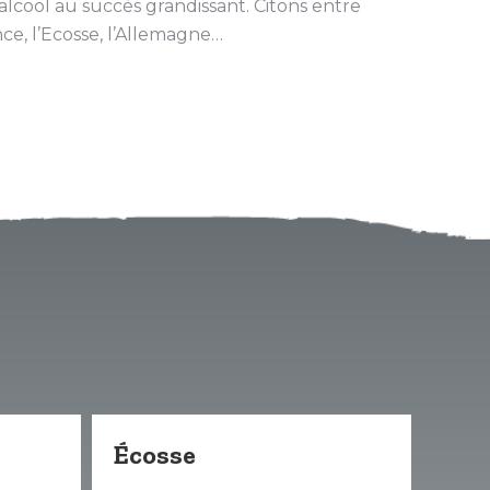
alcool au succès grandissant. Citons entre
nce, l’Ecosse, l’Allemagne…
Écosse
Esp