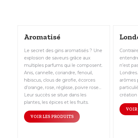
Aromatisé
Lond
Le secret des gins aromatisés ? Une
Contrair
explosion de saveurs grâce aux
entendr
multiples parfums qui le composent.
n’est pa
Anis, cannelle, coriandre, fenouil,
Londres. 
hibiscus, clous de girofle, écorces
arômes p
d’orange, rose, réglisse, poivre rose…
particul
Leur succès se situe dans les
création 
plantes, les épices et les fruits.
VOIR
VOIR LES PRODUITS